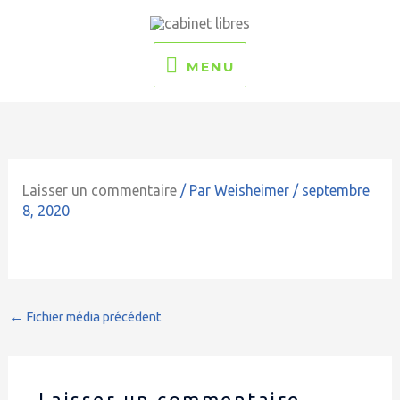
Aller
MENU
au
contenu
MENU
Laisser un commentaire
/ Par
Weisheimer
/
septembre
8, 2020
←
Fichier média précédent
Laisser un commentaire