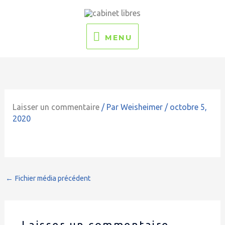
Aller
MENU
au
contenu
MENU
Laisser un commentaire
/ Par
Weisheimer
/
octobre 5,
2020
←
Fichier média précédent
Laisser un commentaire