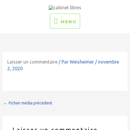
Aller
MENU
au
contenu
MENU
Laisser un commentaire
/ Par
Weisheimer
/
novembre
2, 2020
←
Fichier média précédent
Laisser un commentaire