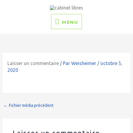
Aller
MENU
au
contenu
MENU
Laisser un commentaire
/ Par
Weisheimer
/
octobre 5,
2020
←
Fichier média précédent
Laisser un commentaire