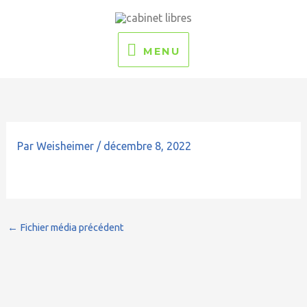
Aller
MENU
au
contenu
MENU
Par
Weisheimer
/
décembre 8, 2022
←
Fichier média précédent