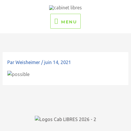
Aller
MENU
au
contenu
MENU
Par
Weisheimer
/
juin 14, 2021