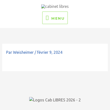
Aller
MENU
au
contenu
MENU
Par
Weisheimer
/
février 9, 2024